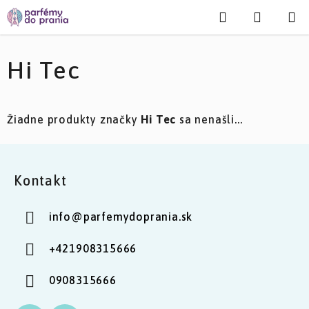
Prejsť
Hľadať
NÁKU
na
KOŠÍK
obsah
Hi Tec
Žiadne produkty značky
Hi Tec
sa nenašli...
Z
á
Kontakt
p
ä
info
@
parfemydoprania.sk
t
i
+421908315666
e
0908315666