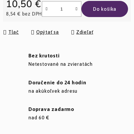
10,50 €
Do košíka
8,54 € bez DPH
Jednotková cena:
Tlač
Opýtať sa
Zdieľať
Bez krutosti
Netestované na zvieratách
Doručenie do 24 hodín
na akúkoľvek adresu
Doprava zadarmo
nad 60 €