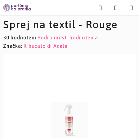
Prejsť
Hľadať
NÁKU
na
KOŠÍK
obsah
Sprej na textil - Rouge
Priemerné
30 hodnotení
Podrobnosti hodnotenia
hodnotenie
Značka:
Il bucato di Adele
produktu
je
3,7
z
5
hviezdičiek.