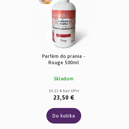
Parfém do prania -
Rouge 500ml
Priemerné
Skladom
hodnotenie
produktu
19,11 € bez DPH
23,50 €
je
3,8
z
Do košíka
5
hviezdičiek.