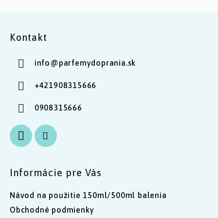
Z
á
Kontakt
p
ä
info
@
parfemydoprania.sk
t
i
+421908315666
e
0908315666
Informácie pre Vás
Návod na použitie 150ml/500ml balenia
Obchodné podmienky