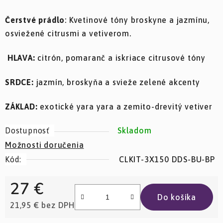
Čerstvé prádlo
:
Kvetinové tóny broskyne a jazmínu,
osviežené citrusmi a vetiverom.
HLAVA:
citrón, pomaranč a iskriace citrusové tóny
SRDCE:
jazmín, broskyňa a svieže zelené akcenty
ZÁKLAD:
exotické yara yara a zemito-drevitý vetiver
Dostupnosť
Skladom
Možnosti doručenia
Kód:
CLKIT-3X150 DDS-BU-BP
27 €
Do košíka
21,95 € bez DPH
Jednotková cena: