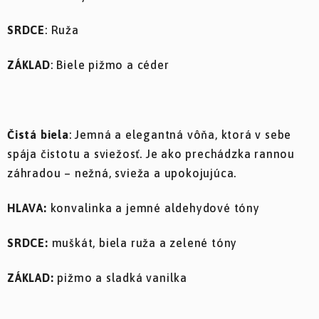
SRDCE
: Ruža
ZÁKLAD
: Biele pižmo a céder
Čistá biela
: Jemná a elegantná vôňa, ktorá v sebe
spája čistotu a sviežosť. Je ako prechádzka rannou
záhradou – nežná, svieža a upokojujúca.
HLAVA:
konvalinka a jemné aldehydové tóny
SRDCE:
muškát, biela ruža a zelené tóny
ZÁKLAD:
pižmo a sladká vanilka