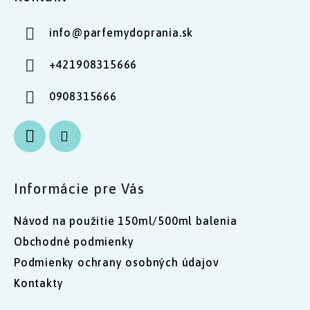
p
ä
info
@
parfemydoprania.sk
t
i
+421908315666
e
0908315666
Informácie pre Vás
Návod na použitie 150ml/500ml balenia
Obchodné podmienky
Podmienky ochrany osobných údajov
Kontakty