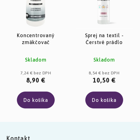
Koncentrovaný
Sprej na textil -
zmäkčovač
Čerstvé prádlo
Priemerné
Priemerné
Skladom
Skladom
hodnotenie
hodnotenie
produktu
produktu
7,24 € bez DPH
8,54 € bez DPH
8,90 €
10,50 €
je
je
3,6
3,2
z
z
Do košíka
Do košíka
5
5
hviezdičiek.
hviezdičiek.
Z
á
Kontakt