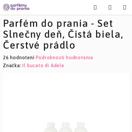
Prejsť
Hľadať
NÁKU
na
KOŠÍK
obsah
Parfém do prania - Set
Slnečny deň, Čistá biela,
Čerstvé prádlo
Priemerné
26 hodnotení
Podrobnosti hodnotenia
hodnotenie
Značka:
Il bucato di Adele
produktu
je
3,6
z
5
hviezdičiek.