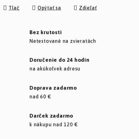
Tlač
Opýtať sa
Zdieľať
Bez krutosti
Netestované na zvieratách
Doručenie do 24 hodín
na akúkoľvek adresu
Doprava zadarmo
nad 60 €
Darček zadarmo
k nákupu nad 120 €