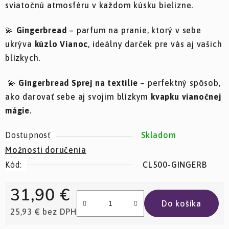
sviatočnú atmosféru v každom kúsku bielizne.
💫
Gingerbread
– parfum na pranie, ktorý v sebe
ukrýva
kúzlo Vianoc
, ideálny darček pre vás aj vašich
blízkych.
💫
Gingerbread Sprej
na textílie
– perfektný spôsob,
ako darovať sebe aj svojim blízkym
kvapku vianočnej
mágie
.
Dostupnosť
Skladom
Možnosti doručenia
Kód:
CL500-GINGERB
31,90 €
Do košíka
25,93 € bez DPH
Jednotková cena: