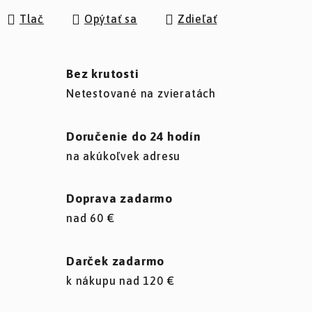
Tlač
Opýtať sa
Zdieľať
Bez krutosti
Netestované na zvieratách
Doručenie do 24 hodín
na akúkoľvek adresu
Doprava zadarmo
nad 60 €
Darček zadarmo
k nákupu nad 120 €