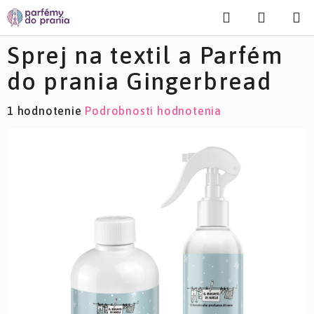
Prejsť
Hľadať
NÁKU
na
KOŠÍK
obsah
Sprej na textil a Parfém
do prania Gingerbread
Priemerné
1 hodnotenie
Podrobnosti hodnotenia
hodnotenie
produktu
je
5,0
z
5
hviezdičiek.