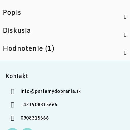
Popis
Diskusia
Hodnotenie (1)
Z
á
Kontakt
p
ä
info
@
parfemydoprania.sk
t
i
+421908315666
e
0908315666